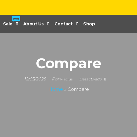
Hot!
Sale
About Us
Contact
Shop
Compare
12/05/2025
Por
Macius
Desactivado
Home
»
Compare