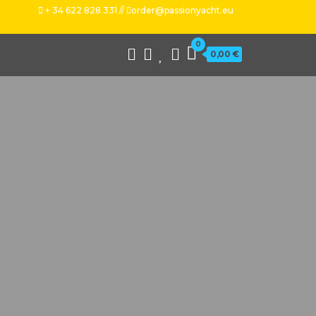
+ 34 622 828 331 //
order@passionyacht.eu
0
0,00 €